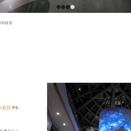
1
2
3
4
州科技馆
馆
TH系列
P5-
与黄河十二