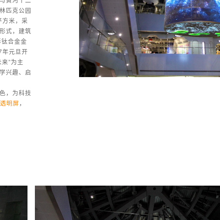
林匹克公园
平方米，采
形式，建筑
形钛合金金
7年元旦开
来”为主
学兴趣、启
色，为科技
D透明屏
，