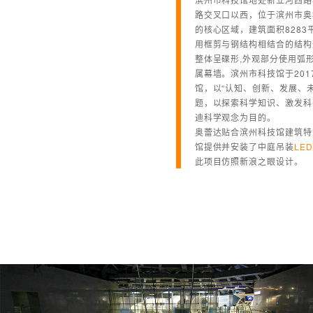
路交叉口以西，位于滨州市奥
的核心区域，建筑面积8283
用框剪与钢结构相结合的结构
整体呈碟形,外观部分使用弧
属幕墙。滨州市科技馆于201
馆，以“认知、创新、发展、未
题，以探索科学知识、激发科
迪科学观念为目的。
奥蕾达贴合滨州科技馆建筑特
馆提供并安装了中庭吊装
LE
此项目仿照新浪之眼设计。