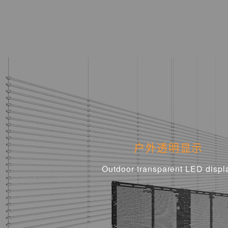
显示
户外透明显示
 LED display
Outdoor transparent LED display