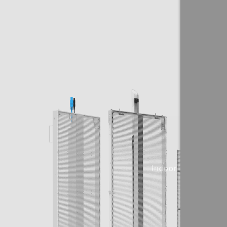
户内透明
Indoor transparent